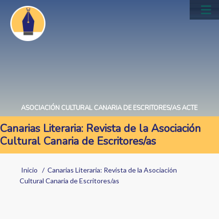
Pasar
al
Main
contenido
navig
principal
ASOCIACIÓN CULTURAL CANARIA DE ESCRITORES/AS ACTE
Canarias Literaria: Revista de la Asociación
Cultural Canaria de Escritores/as
Sobrescribir
Inicio
Canarias Literaria: Revista de la Asociación
enlaces
Cultural Canaria de Escritores/as
de
ayuda