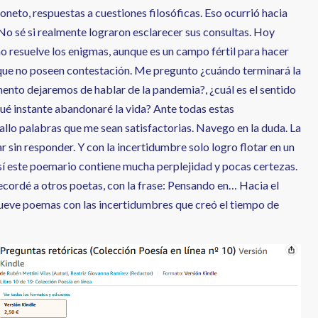
oneto, respuestas a cuestiones filosóficas. Eso ocurrió hacia
I. No sé si realmente lograron esclarecer sus consultas. Hoy
no resuelve los enigmas, aunque es un campo fértil para hacer
que no poseen contestación. Me pregunto ¿cuándo terminará la
ento dejaremos de hablar de la pandemia?, ¿cuál es el sentido
 qué instante abandonaré la vida? Ante todas estas
allo palabras que me sean satisfactorias. Navego en la duda. La
 sin responder. Y con la incertidumbre solo logro flotar en un
í este poemario contiene mucha perplejidad y pocas certezas.
cordé a otros poetas, con la frase: Pensando en… Hacia el
í nueve poemas con las incertidumbres que creó el tiempo de