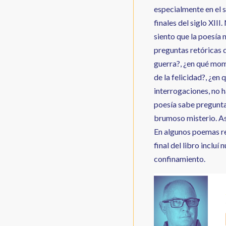
especialmente en el s
finales del siglo XII
siento que la poesía 
preguntas retóricas 
guerra?, ¿en qué mom
de la felicidad?, ¿en
interrogaciones, no h
poesía sabe preguntar
brumoso misterio. As
En algunos poemas re
final del libro inclu
confinamiento.