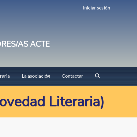
Iniciar sesión
ORES/AS ACTE
raria
La asociación
Contactar
ovedad Literaria)