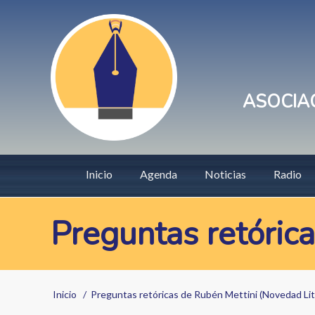
Pasar
User
al
account
contenido
principal
menu
ASOCIAC
Main
Inicio
Agenda
Noticias
Radio
navigation
Preguntas retórica
Sobrescribir
Inicio
Preguntas retóricas de Rubén Mettini (Novedad Lit