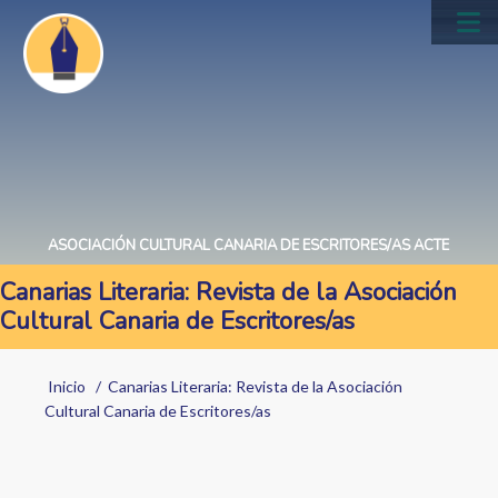
Pasar
al
Main
contenido
navig
principal
ASOCIACIÓN CULTURAL CANARIA DE ESCRITORES/AS ACTE
Canarias Literaria: Revista de la Asociación
Cultural Canaria de Escritores/as
Sobrescribir
Inicio
Canarias Literaria: Revista de la Asociación
enlaces
Cultural Canaria de Escritores/as
de
ayuda