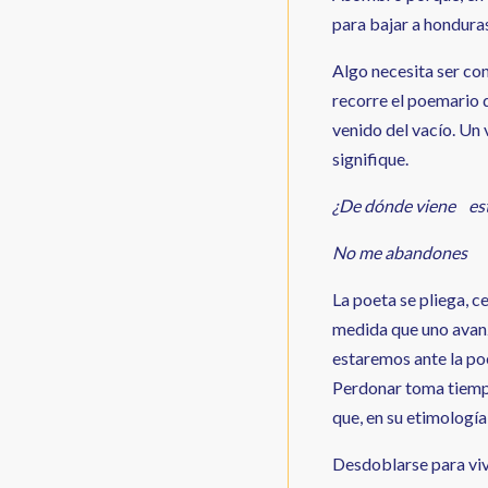
para bajar a hondura
Algo necesita ser co
recorre el poemario d
venido del vacío. Un
signifique.
¿De dónde viene est
No me abandones 
La poeta se pliega, c
medida que uno avanza
estaremos ante la po
Perdonar toma tiempo
que, en su etimologí
Desdoblarse para vivi