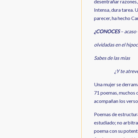
desentrañar razones, 
Intensa, dura tarea. 
parecer, ha hecho C
¿CONOCES
– acaso -
olvidadas en el hipoc
Sabes de las mías
¿Y te atreves a
Una mujer se derrama 
71 poemas, muchos de
acompañan los versos
Poemas de estructur
estudiado; no arbitra
poema con su potente