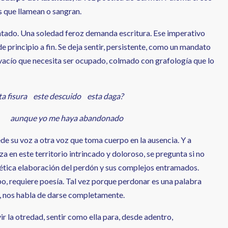
s que llamean o sangran.
ntado. Una soledad feroz demanda escritura. Ese imperativo
e principio a fin. Se deja sentir, persistente, como un mandato
 vacío que necesita ser ocupado, colmado con grafología que lo
a fisura este descuido esta daga?
aunque yo me haya abandonado
ede su voz a otra voz que toma cuerpo en la ausencia. Y a
 en este territorio intrincado y doloroso, se pregunta si no
ética elaboración del perdón y sus complejos entramados.
, requiere poesía. Tal vez porque perdonar es una palabra
a, nos habla de darse completamente.
r la otredad, sentir como ella para, desde adentro,