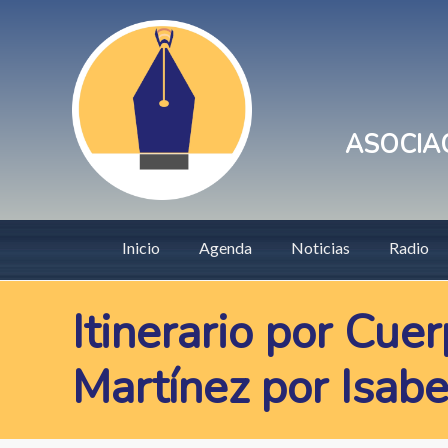
Pasar
User
al
account
contenido
principal
menu
ASOCIAC
Main
Inicio
Agenda
Noticias
Radio
navigation
Itinerario por Cu
Martínez por Isabe