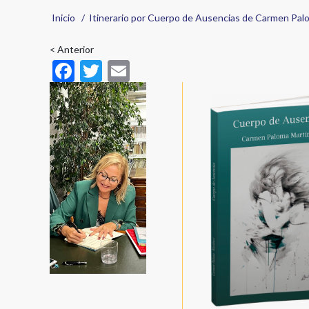
Sobrescribir
Inicio
Itinerario por Cuerpo de Ausencias de Carmen Palo
enlaces
< Anterior
F
T
E
de
ac
w
m
ayuda
e
itt
ai
a
b
er
l
la
o
navegación
o
k