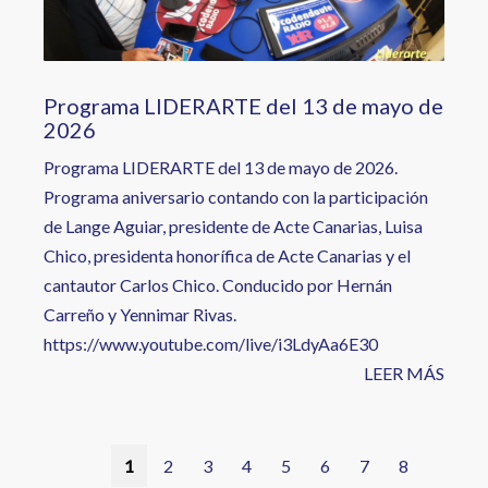
Programa LIDERARTE del 13 de mayo de
2026
Programa LIDERARTE del 13 de mayo de 2026.
Programa aniversario contando con la participación
de Lange Aguiar, presidente de Acte Canarias, Luisa
Chico, presidenta honorífica de Acte Canarias y el
cantautor Carlos Chico. Conducido por Hernán
Carreño y Yennimar Rivas.
https://www.youtube.com/live/i3LdyAa6E30
LEER MÁS
Paginación
Página
1
Página
2
Página
3
Página
4
Página
5
Página
6
Página
7
Página
8