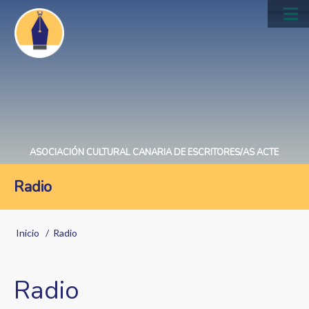
Pasar
al
Main
contenido
navig
principal
ASOCIACIÓN CULTURAL CANARIA DE ESCRITORES/AS ACTE
Radio
Sobrescribir
Inicio
Radio
enlaces
de
Radio
ayuda