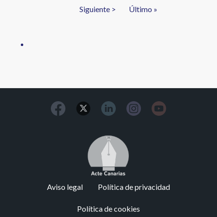
actual
Siguiente
Siguiente >
Última
Último »
página
página
Image
Footer
Aviso legal
Política de privacidad
menu
Política de cookies