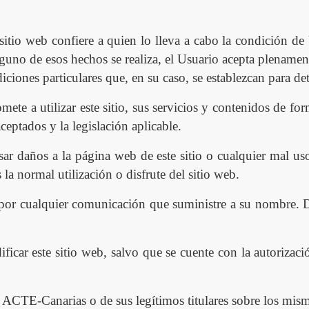
 sitio web confiere a quien lo lleva a cabo la condición de 
no de esos hechos se realiza, el Usuario acepta plenament
ciones particulares que, en su caso, se establezcan para de
te a utilizar este sitio, sus servicios y contenidos de for
ceptados y la legislación aplicable
.
ar daños a la p
á
gina web de este sitio o cualquier mal u
 la normal utilización o disfrute del sitio web.
por cualquier comunicación que suministre a su nombre. Di
ifica
r este sitio web, salvo que se cuente con la autorizaci
de ACT
E
-Canarias o de sus leg
í
timos titulares sobre los mis