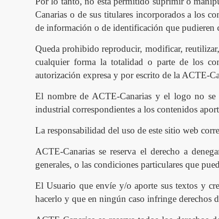
Por lo tanto, no est
á
permitido suprimir
o manipul
Canarias o de sus titulares incorporados a los co
de información o de identificación que pudieren 
Queda prohibido reproducir, modificar, reutilizar
cualquier forma la totalidad o parte de los co
autorización expresa y por escrito de la ACT
E
-Ca
El nombre de ACT
E
-Canarias y el logo no se 
industrial correspondientes a los contenidos apor
La responsabilidad del uso de este sitio web cor
AC
T
E
-Canarias se reserva el derecho a denega
generales, o las condiciones particulares que pue
El Usuario que envíe y/o aporte sus textos y cre
hacerlo y que en ningún caso infringe derechos de