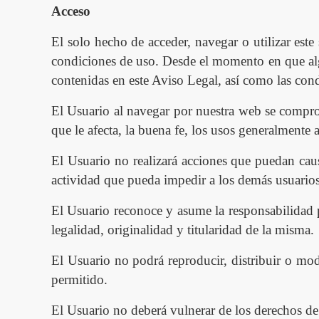
Acceso
El solo hecho de acceder, navegar o utilizar este
condiciones de uso. Desde el momento en que algu
contenidas en este A
viso
L
egal, as
í
como las condi
El Usuario al navegar por nuestra web se comprome
que le afecta, la buena fe, los usos generalmente a
El Usuario no realizar
á
acciones que puedan caus
actividad que pueda impedir a los dem
á
s usuarios
El Usuario reconoce y asume la responsabilidad 
legalidad, originalidad y titularidad de la misma.
El Usuario no podrá reproducir
,
distribuir
o mod
permitido.
El Usuario no deberá vulnerar de los derechos 