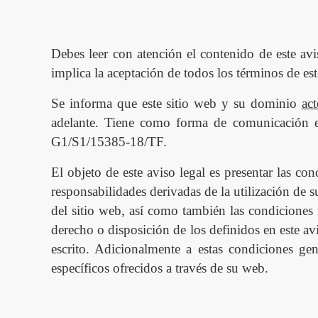
enlaces
de
ayuda
Debes leer con atención el contenido de este avi
implica la aceptación de todos los términos de es
a
Se informa que este sitio web y su dominio
act
la
adelante. Tiene como forma de comunicación e
navegación
G1/S1/15385-18/TF.
El objeto de este aviso legal es presentar las c
responsabilidades derivadas de la utilización de
del sitio web, así como también las condiciones
derecho o disposición de los definidos en este av
escrito. Adicionalmente a estas condiciones ge
espec
í
ficos ofrecidos a trav
é
s de su web.