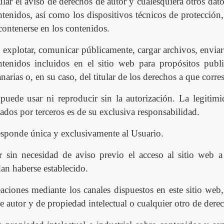
ar el aviso de derechos de autor y cualesquiera otros dato
ntenidos, as
í
como los dispositivos t
é
cnicos de protección,
contenerse en los contenidos.
, explotar, comunicar p
ú
blicamente, cargar archivos, enviar 
ntenidos incluidos en el sitio web para propó
sitos p
ubl
narias o, en su caso, del titular de los derechos a que corr
puede usar ni reproducir sin la autorizació
n
. La legitim
tados por terceros es de su exclusiva responsabilidad.
responde
ú
nica y exclusivamente al Usuario.
r sin necesidad de aviso previo el acceso al sitio web 
dan haberse establecido.
aciones mediante los canales dispuestos en este sitio web,
 autor y de propiedad intelectual o cualquier otro de derec