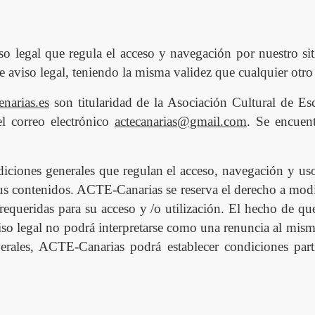
so legal que regula el acceso y navegación por nuestro si
te aviso legal, teniendo la misma validez que cualquier otro
enarias.es
son titularidad de la Asociación Cultural de E
l correo electrónico
actecanarias@gmail.com
. Se encuen
ondiciones generales que regulan el acceso, navegación y 
 sus contenidos. ACTE-Canarias se reserva el derecho a modi
 requeridas para su acceso y /o utilización. El hecho de 
iso legal no podr
á
interpretarse como una renuncia al mism
nerales, ACT
E
-Canarias
podrá
establecer condiciones part