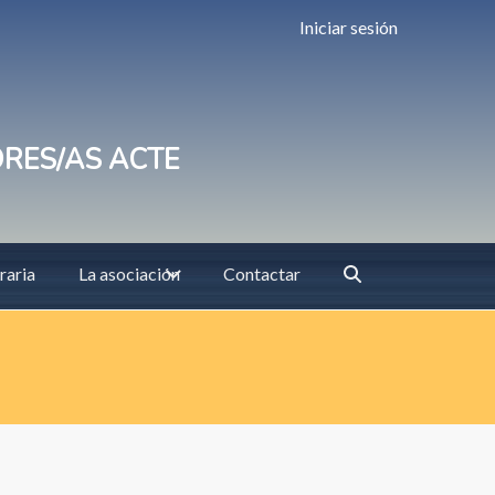
Iniciar sesión
ORES/AS ACTE
raria
La asociación
Contactar