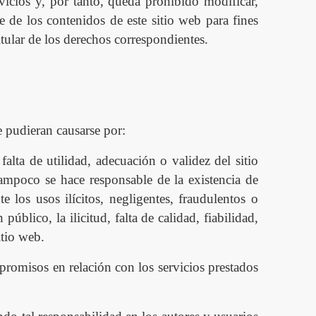
vicios y, por tanto, queda prohibido modificar,
e de los contenidos de este sitio web para fines
itular de los derechos correspondientes.
e pudieran causarse por:
lta de utilidad, adecuación o validez del sitio
Tampoco se hace responsable de la existencia de
e los usos il
í
citos, negligentes, fraudulentos o
n p
ú
blico
, la ilicitud, falta de calidad, fiabilidad,
itio web.
romisos en relación con los servicios prestados