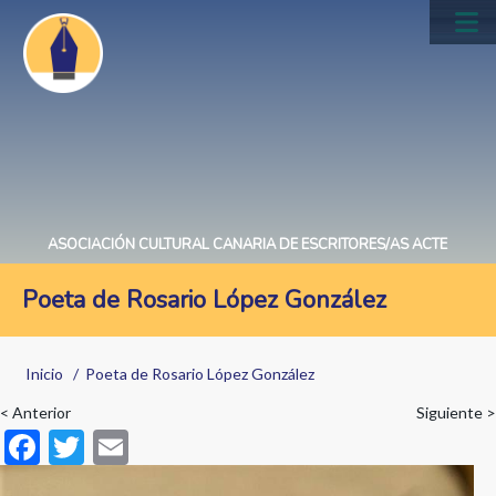
Pasar
al
Main
contenido
navig
principal
ASOCIACIÓN CULTURAL CANARIA DE ESCRITORES/AS ACTE
Poeta de Rosario López González
Sobrescribir
Inicio
Poeta de Rosario López González
enlaces
< Anterior
Siguiente >
de
F
T
E
ayuda
ac
w
m