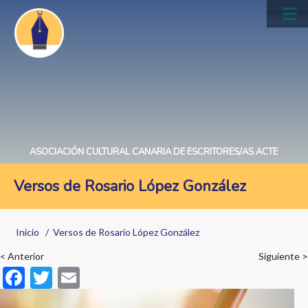
Pasar
al
Main
contenido
navig
principal
ASOCIACIÓN CULTURAL CANARIA DE ESCRITORES/AS ACTE
Versos de Rosario López González
Sobrescribir
Inicio
Versos de Rosario López González
enlaces
< Anterior
Siguiente >
de
F
T
E
ayuda
ac
w
m