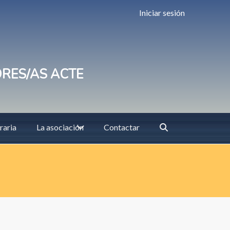
Iniciar sesión
ORES/AS ACTE
raria
La asociación
Contactar