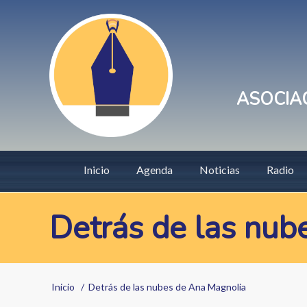
Pasar
User
al
account
contenido
principal
menu
ASOCIAC
Main
Inicio
Agenda
Noticias
Radio
navigation
Detrás de las nub
Sobrescribir
Inicio
Detrás de las nubes de Ana Magnolia