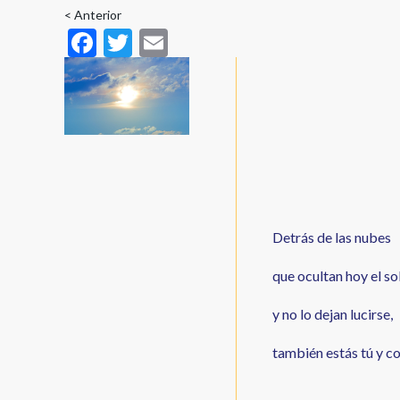
enlaces
< Anterior
F
T
E
de
ac
w
m
ayuda
e
itt
ai
a
b
er
l
la
o
navegación
o
k
Detrás de las nubes
que ocultan hoy el so
y no lo dejan lucirse,
también estás tú y c