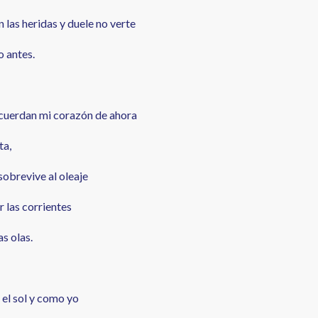
 las heridas y duele no verte
o antes.
ecuerdan mi corazón de ahora
ta,
obrevive al oleaje
r las corrientes
as olas.
el sol y como yo