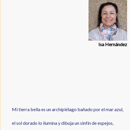
a
e
itt
ai
la
b
er
l
navegación
o
o
k
Isa Hernández
Mi tierra bella es un archipiélago bañado por el mar azul,
el sol dorado lo ilumina y dibuja un sinfín de espejos,