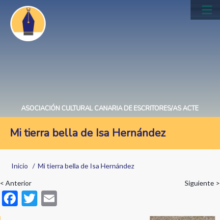
Pasar
al
Main
contenido
navig
principal
ASOCIACIÓN CULTURAL CANARIA DE ESCRITORES/AS ACTE
Mi tierra bella de Isa Hernández
Sobrescribir
Inicio
Mi tierra bella de Isa Hernández
enlaces
< Anterior
Siguiente >
de
F
T
E
ayuda
ac
w
m