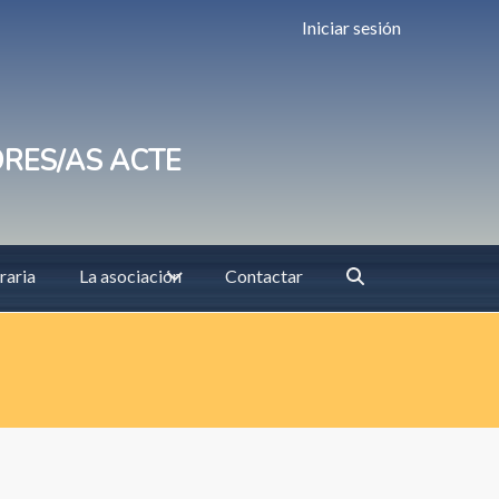
Iniciar sesión
ORES/AS ACTE
raria
La asociación
Contactar