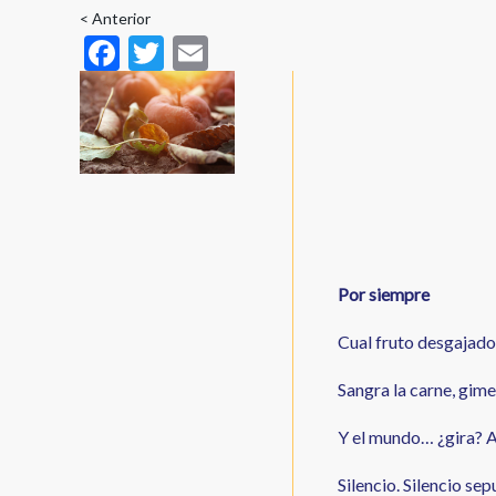
enlaces
< Anterior
F
T
E
de
ac
w
m
ayuda
e
itt
ai
a
b
er
l
la
o
navegación
o
k
Por siempre
Cual fruto desgajado,
Sangra la carne, gime 
Y el mundo… ¿gira? A
Silencio. Silencio sepu