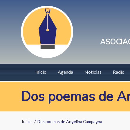
Pasar
User
al
account
contenido
principal
menu
ASOCIAC
Main
Inicio
Agenda
Noticias
Radio
navigation
Dos poemas de A
Sobrescribir
Inicio
Dos poemas de Angelina Campagna