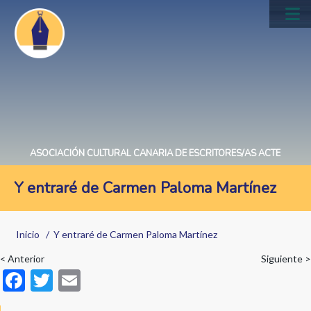
Pasar
al
Main
contenido
navig
principal
ASOCIACIÓN CULTURAL CANARIA DE ESCRITORES/AS ACTE
Y entraré de Carmen Paloma Martínez
Sobrescribir
Inicio
Y entraré de Carmen Paloma Martínez
enlaces
< Anterior
Siguiente >
de
F
T
E
ayuda
ac
w
m