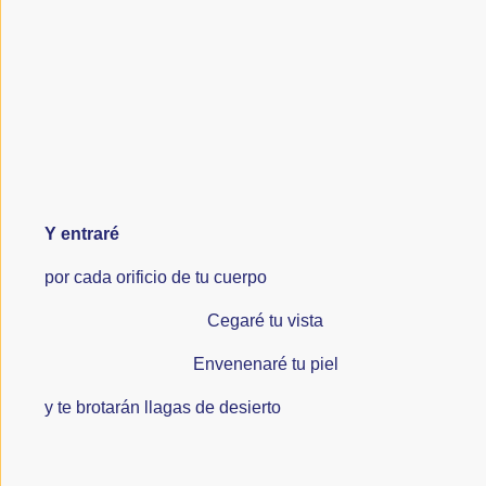
a
e
itt
ai
la
b
er
l
navegación
o
o
k
Y entraré
por cada orificio de tu cuerpo
Cegaré tu vista
Envenenaré tu piel
y te brotarán llagas de desierto