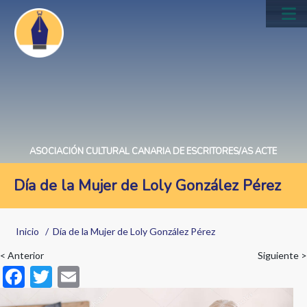
Pasar
al
Main
contenido
navig
principal
ASOCIACIÓN CULTURAL CANARIA DE ESCRITORES/AS ACTE
Día de la Mujer de Loly González Pérez
Sobrescribir
Inicio
Día de la Mujer de Loly González Pérez
enlaces
< Anterior
Siguiente >
de
F
T
E
ayuda
ac
w
m