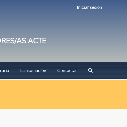
Iniciar sesión
ORES/AS ACTE
raria
La asociación
Contactar