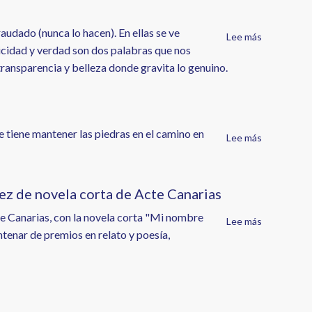
de
crónica
mi
del
audado (nunca lo hacen). En ellas se ve
Lee más
sobre
abuelo
regreso
ticidad y verdad son dos palabras que nos
7
de
a
transparencia y belleza donde gravita lo genuino.
Preguntas
Cristina
las
7
Arvelo
cavernas.
de
Isabel
Expósito
ue tiene mantener las piedras en el camino en
Lee más
sobre
a
Todo
la
pasa
autora
Felicidad
ez de novela corta de Acte Canarias
Batista
e Canarias, con la novela corta "Mi nombre
Lee más
sobre
ntenar de premios en relato y poesía,
Biografía
y
trayectoria
literaria
de