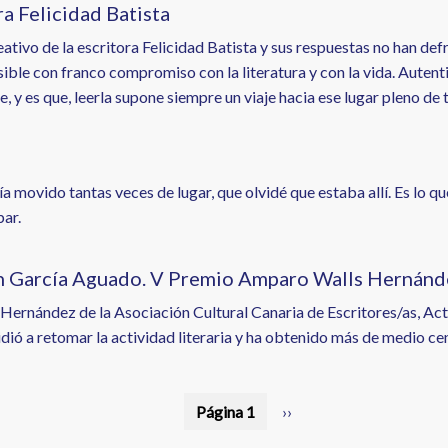
ra Felicidad Batista
ativo de la escritora Felicidad Batista y sus respuestas no han defr
isible con franco compromiso con la literatura y con la vida. Auten
 y es que, leerla supone siempre un viaje hacia ese lugar pleno de 
ía movido tantas veces de lugar, que olvidé que estaba allí. Es lo q
bar.
stín García Aguado. V Premio Amparo Walls Hernánd
Hernández de la Asociación Cultural Canaria de Escritores/as, Act
cidió a retomar la actividad literaria y ha obtenido más de medio ce
Página 1
Siguiente
››
página