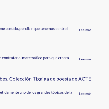
iene sentido, percibir que tenemos control
Lee más
sobre
Canarias
y
la
felicidad
ue contratar al matemático para que creara
Lee más
sobre
La
espada
de
ubes, Colección Tigaiga de poesía de ACTE
Zelmis
epetidamente uno de los grandes tópicos de la
Lee más
sobre
Ángeles
Hernández