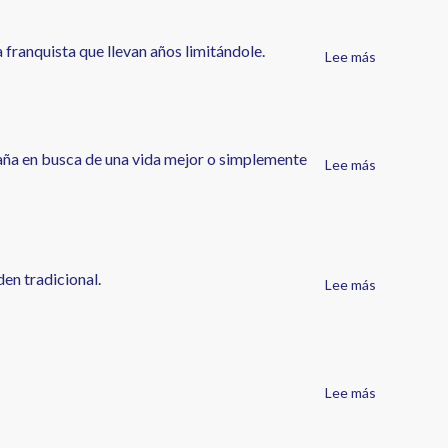
Cruz
De
cuarzo
franquista que llevan años limitándole.
Lee más
sobre
y
Canarias,
verso,
¿el
publicado
fin
por
del
la
paña en busca de una vida mejor o simplemente
Lee más
sobre
elefante
editorial
El
encadenad
Escritura
espantoso
entre
silencio
las
de
Nubes,
la
en tradicional.
Lee más
sobre
Colección
gente
Y
Tigaiga
buena
la
de
mujer
poesía
volvió
de
Lee más
sobre
a
ACTE
La
casa.
Canarias.
foto
Breve