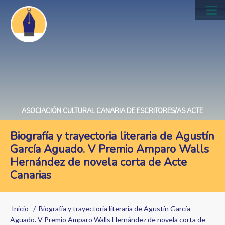
Pasar
al
Main
contenido
navig
principal
ASOCIACIÓN CULTURAL CANARIA DE ESCRITORES/AS ACTE
Biografía y trayectoria literaria de Agustín
García Aguado. V Premio Amparo Walls
Hernández de novela corta de Acte
Canarias
Sobrescribir
Inicio
Biografía y trayectoria literaria de Agustín García
enlaces
Aguado. V Premio Amparo Walls Hernández de novela corta de