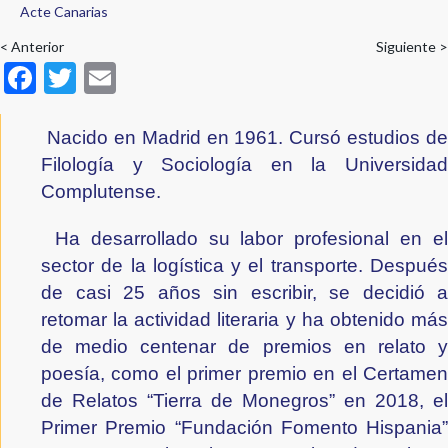
Acte Canarias
de
ayuda
< Anterior
Siguiente >
F
T
E
a
ac
w
m
la
e
itt
ai
navegación
Nacido en Madrid en 1961. Cursó estudios de
b
er
l
Filología y Sociología en la Universidad
Complutense.
o
o
Ha desarrollado su labor profesional en el
k
sector de la logística y el transporte. Después
de casi 25 años sin escribir, se decidió a
retomar la actividad literaria y ha obtenido más
de medio centenar de premios en relato y
poesía, como el primer premio en el Certamen
de Relatos “Tierra de Monegros” en 2018, el
Primer Premio “Fundación Fomento Hispania”