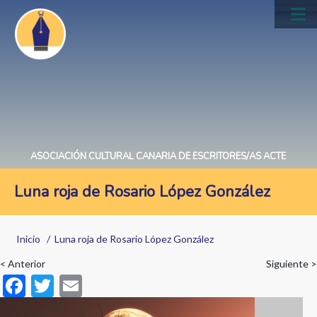
Pasar
al
Main
contenido
navig
principal
ASOCIACIÓN CULTURAL CANARIA DE ESCRITORES/AS ACTE
Luna roja de Rosario López González
Sobrescribir
Inicio
Luna roja de Rosario López González
enlaces
< Anterior
Siguiente >
de
F
T
E
ayuda
ac
w
m