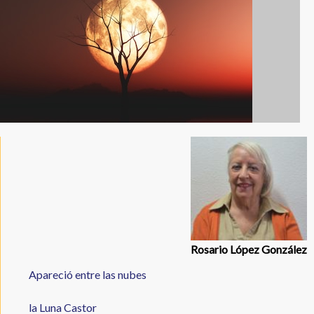
a
e
itt
ai
la
b
er
l
navegación
o
o
k
Rosario López González
Apareció entre las nubes
la Luna Castor