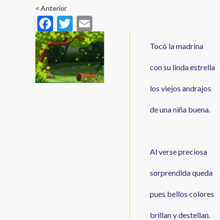
enlaces
< Anterior
F
T
E
de
ac
w
m
ayuda
Tocó la madrina
e
itt
ai
a
b
er
l
con su linda estrella
la
o
los viejos andrajos
navegación
o
de una niña buena.
k
Al verse preciosa
sorprendida queda
pues bellos colores
brillan y destellan.