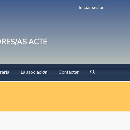
Iniciar sesión
ORES/AS ACTE
raria
La asociación
Contactar