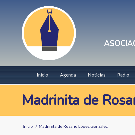
Pasar
User
al
account
contenido
principal
menu
ASOCIAC
Main
Inicio
Agenda
Noticias
Radio
navigation
Madrinita de Rosa
Sobrescribir
Inicio
Madrinita de Rosario López González