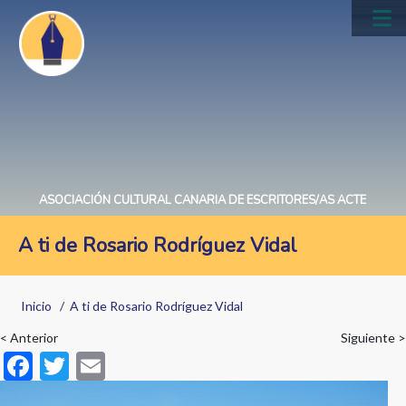
Pasar
al
Main
contenido
navig
principal
ASOCIACIÓN CULTURAL CANARIA DE ESCRITORES/AS ACTE
A ti de Rosario Rodríguez Vidal
Sobrescribir
Inicio
A ti de Rosario Rodríguez Vidal
enlaces
< Anterior
Siguiente >
de
F
T
E
ayuda
ac
w
m