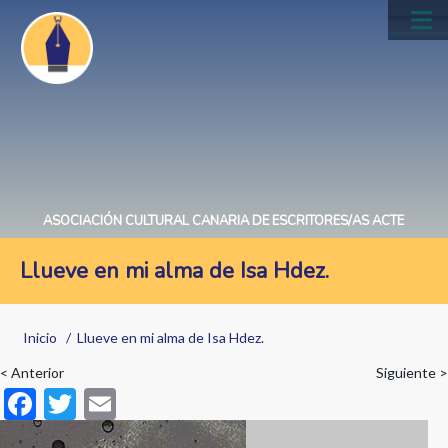
Pasar
al
Main
contenido
navig
principal
ASOCIACIÓN CULTURAL CANARIA DE ESCRITORES/AS ACTE
Llueve en mi alma de Isa Hdez.
Sobrescribir
Inicio
Llueve en mi alma de Isa Hdez.
enlaces
< Anterior
Siguiente >
de
F
T
E
ayuda
ac
w
m