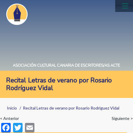
Pasar
al
Main
contenido
navig
principal
ASOCIACIÓN CULTURAL CANARIA DE ESCRITORES/AS ACTE
Recital Letras de verano por Rosario
Rodríguez Vidal
Sobrescribir
Inicio
Recital Letras de verano por Rosario Rodríguez Vidal
enlaces
< Anterior
Siguiente >
de
F
T
E