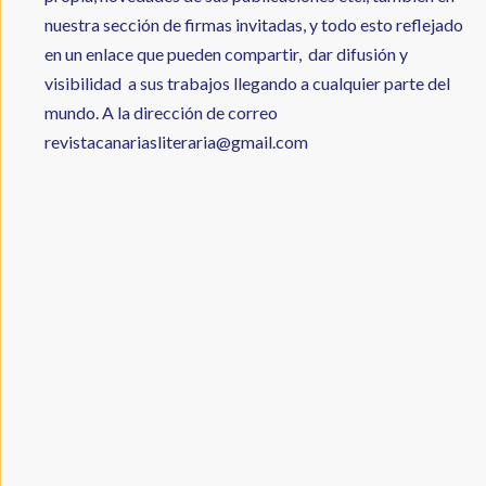
nuestra sección de firmas invitadas, y todo esto reflejado
en un enlace que pueden compartir, dar difusión y
visibilidad a sus trabajos llegando a cualquier parte del
mundo. A la dirección de correo
revistacanariasliteraria@gmail.com
URL
de
Video
remoto