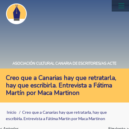
Pasar
al
Main
contenido
navig
principal
ASOCIACIÓN CULTURAL CANARIA DE ESCRITORES/AS ACTE
Creo que a Canarias hay que retratarla,
hay que escribirla. Entrevista a Fátima
Martín por Maca Martinon
Sobrescribir
Inicio
Creo que a Canarias hay que retratarla, hay que
enlaces
escribirla. Entrevista a Fátima Martín por Maca Martinon
de
< Anterior
Siguiente >