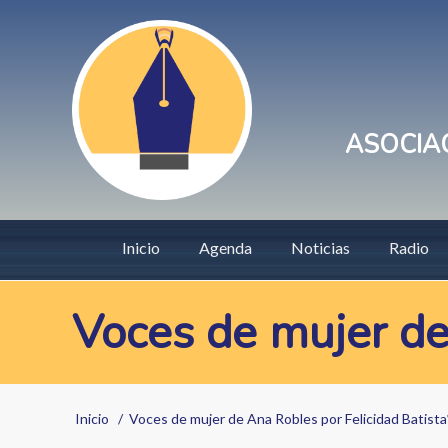
Pasar
User
al
account
contenido
principal
menu
ASOCIAC
Main
Inicio
Agenda
Noticias
Radio
navigation
Voces de mujer de
Sobrescribir
Inicio
Voces de mujer de Ana Robles por Felicidad Batista