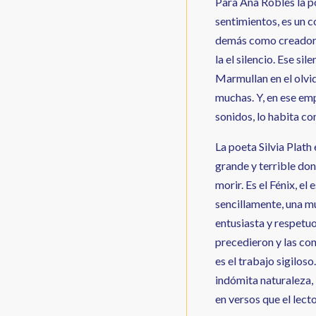
Para Ana Robles la po
sentimientos, es un 
demás como creadora 
la el silencio. Ese s
Marmullan en el olvid
muchas. Y, en ese emp
sonidos, lo habita con
La poeta Silvia Plath
grande y terrible don
morir. Es el Fénix, el
sencillamente, una mu
entusiasta y respetuo
precedieron y las co
es el trabajo sigiloso
indómita naturaleza, 
en versos que el lect