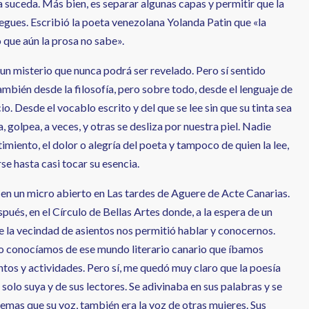
a suceda. Más bien, es separar algunas capas y permitir que la
iegues. Escribió la poeta venezolana Yolanda Patin que «la
o que aún la prosa no sabe».
un misterio que nunca podrá ser revelado. Pero sí sentido
mbién desde la filosofía, pero sobre todo, desde el lenguaje de
cio. Desde el vocablo escrito y del que se lee sin que su tinta sea
a, golpea, a veces, y otras se desliza por nuestra piel. Nadie
timiento, el dolor o alegría del poeta y tampoco de quien la lee,
se hasta casi tocar su esencia.
en un micro abierto en Las tardes de Aguere de Acte Canarias.
ués, en el Círculo de Bellas Artes donde, a la espera de un
e la vecindad de asientos nos permitió hablar y conocernos.
o conocíamos de ese mundo literario canario que íbamos
tos y actividades. Pero sí, me quedó muy claro que la poesía
solo suya y de sus lectores. Se adivinaba en sus palabras y se
emas que su voz, también era la voz de otras mujeres. Sus