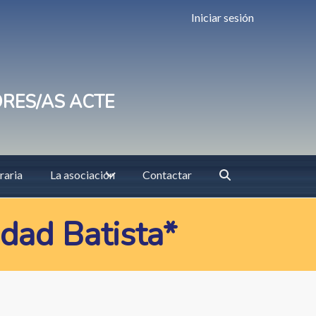
Iniciar sesión
ORES/AS ACTE
raria
La asociación
Contactar
dad Batista*