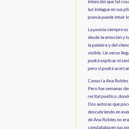
intención que tal cos
luz indague en sus pl
poesía puede intuir l
La poesía siempre es 
desde la emoción y ta
la palabra y del silen
visible. Un verso lleg
podrá explicar el sen
pero si podrá acercar
Conocí a Ana Robles 
Pero fue semanas desp
recital poético, dond
Dos autoras que poc
descubriendo en even
de Ana Robles no era 
constataba en sus po