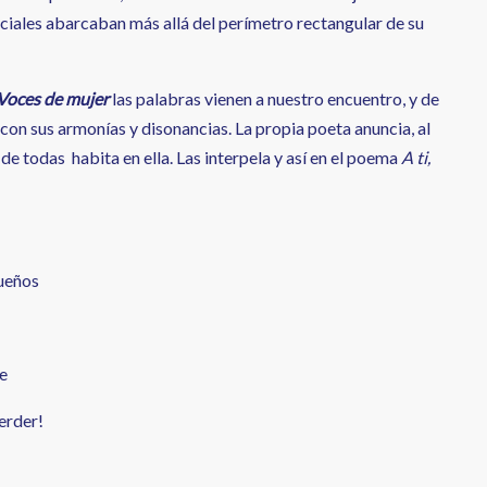
ociales abarcaban más allá del perímetro rectangular de su
Voces de mujer
las palabras vienen a nuestro encuentro, y de
con sus armonías y disonancias. La propia poeta anuncia, al
de todas habita en ella. Las interpela y así en el poema
A ti,
ueños
e
erder!