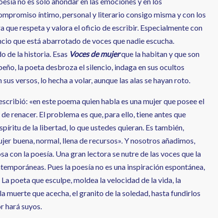
esía no es solo ahondar en las emociones y en los
compromiso íntimo, personal y literario consigo misma y con los
que respeta y valora el oficio de escribir. Especialmente con
ilencio que está abarrotado de voces que nadie escucha.
o de la historia. Esas
Voces de mujer
que la habitan y que son
eño, la poeta desbroza el silencio, indaga en sus ocultos
 sus versos, lo hecha a volar, aunque las alas se hayan roto.
 escribió: «en este poema quien habla es una mujer que posee el
 de renacer. El problema es que, para ello, tiene antes que
 espíritu de la libertad, lo que ustedes quieran. Es también,
jer buena, normal, llena de recursos». Y nosotros añadimos,
sa con la poesía. Una gran lectora se nutre de las voces que la
ntemporáneas. Pues la poesía no es una inspiración espontánea,
. La poeta que esculpe, moldea la velocidad de la vida, la
la muerte que acecha, el granito de la soledad, hasta fundirlos
or hará suyos.