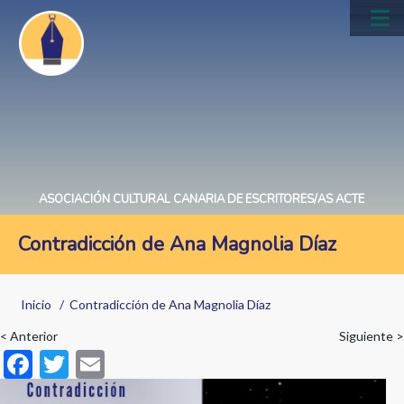
Pasar
al
Main
contenido
navig
principal
ASOCIACIÓN CULTURAL CANARIA DE ESCRITORES/AS ACTE
Contradicción de Ana Magnolia Díaz
Sobrescribir
Inicio
Contradicción de Ana Magnolia Díaz
enlaces
< Anterior
Siguiente >
de
F
T
E
ayuda
ac
w
m