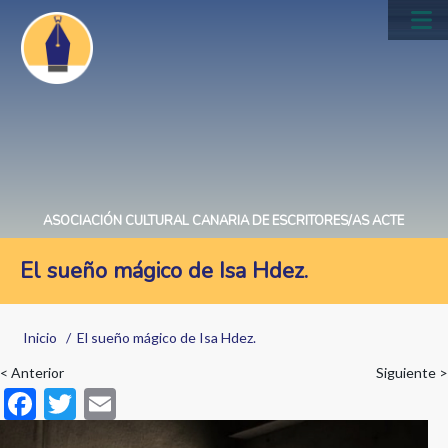
Pasar
al
Main
contenido
navig
principal
ASOCIACIÓN CULTURAL CANARIA DE ESCRITORES/AS ACTE
El sueño mágico de Isa Hdez.
Sobrescribir
Inicio
El sueño mágico de Isa Hdez.
enlaces
< Anterior
Siguiente >
de
F
T
E
ayuda
ac
w
m