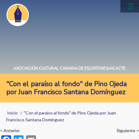
Pasar
al
Main
contenido
navig
principal
ASOCIACIÓN CULTURAL CANARIA DE ESCRITORES/AS ACTE
"Con el paraíso al fondo" de Pino Ojeda
por Juan Francisco Santana Domínguez
Sobrescribir
Inicio
"Con el paraíso al fondo" de Pino Ojeda por Juan
enlaces
Francisco Santana Domínguez
de
< Anterior
Siguiente >
F
T
E