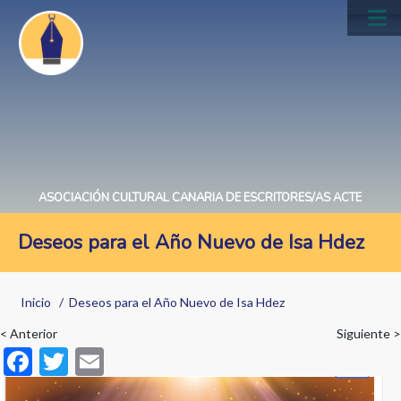
Pasar
al
Main
contenido
navig
principal
ASOCIACIÓN CULTURAL CANARIA DE ESCRITORES/AS ACTE
Deseos para el Año Nuevo de Isa Hdez
Sobrescribir
Inicio
Deseos para el Año Nuevo de Isa Hdez
enlaces
< Anterior
Siguiente >
de
F
T
E
ayuda
ac
w
m