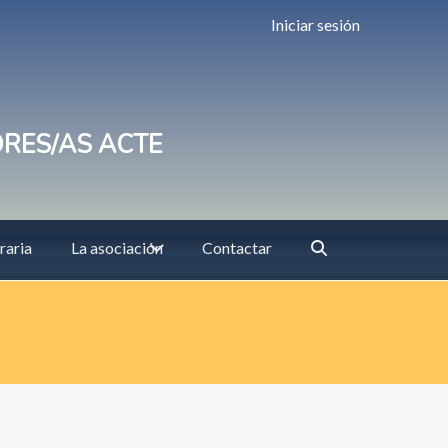
Iniciar sesión
ORES/AS ACTE
raria
La asociación
Contactar