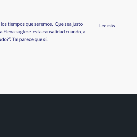
Avellaneda
por
Tania
Ramos
n los tiempos que seremos. Que sea justo
Lee más
sobre
Morales
a Elena sugiere esta causalidad cuando, a
Leer
do?”. Tal parece que sí.
"Egipto"
[de
Elena
Villamando
González]
desde
el
confinamie
por
Isabel
Expósito