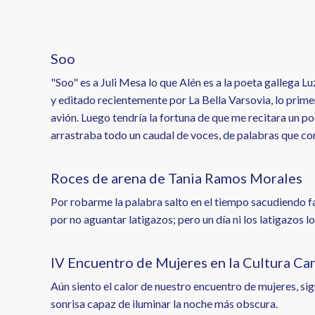
enlaces
de
ayuda
Soo
a
"Soo" es a Juli Mesa lo que Alén es a la poeta gallega 
y editado recientemente por La Bella Varsovia, lo primer
la
avión. Luego tendría la fortuna de que me recitara un p
navegación
arrastraba todo un caudal de voces, de palabras que 
Roces de arena de Tania Ramos Morales
Por robarme la palabra salto en el tiempo sacudiendo f
por no aguantar latigazos; pero un día ni los latigazos 
IV Encuentro de Mujeres en la Cultura Ca
Aún siento el calor de nuestro encuentro de mujeres, sig
sonrisa capaz de iluminar la noche más obscura.