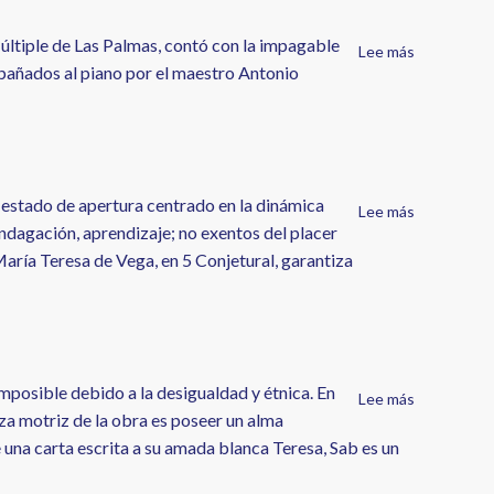
Pasión
Tania
por
Ramos
Múltiple de Las Palmas, contó con la impagable
Ina
Lee más
sobre
Morales
mpañados al piano por el maestro Antonio
Molina
Evento
Solidario
a
favor
de
APEM
 estado de apertura centrado en la dinámica
Lee más
sobre
por
ndagación, aprendizaje; no exentos del placer
7
Ina
 María Teresa de Vega, en 5 Conjetural, garantiza
Preguntas
Molina
7
por
Isabel
Expósito
imposible debido a la desigualdad y étnica. En
Lee más
sobre
rza motriz de la obra es poseer un alma
Gertrudis
 una carta escrita a su amada blanca Teresa, Sab es un
Gómez
de