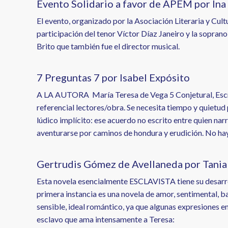
Evento Solidario a favor de APEM por Ina
El evento, organizado por la Asociación Literaria y Cul
participación del tenor Víctor Díaz Janeiro y la sopra
Brito que también fue el director musical.
7 Preguntas 7 por Isabel Expósito
A LA AUTORA María Teresa de Vega 5 Conjetural, Escritu
referencial lectores/obra. Se necesita tiempo y quietu
lúdico implícito: ese acuerdo no escrito entre quien nar
aventurarse por caminos de hondura y erudición. No hay
Gertrudis Gómez de Avellaneda por Tani
Esta novela esencialmente ESCLAVISTA tiene su desarrollo
primera instancia es una novela de amor, sentimental, ba
sensible, ideal romántico, ya que algunas expresiones e
esclavo que ama intensamente a Teresa: