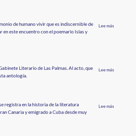
Encuentro
de
Mujeres
en
monio de humano vivir que es indiscernible de
Lee más
sobre
la
r en este encuentro con el poemario Islas y
Poética
Cultura
y
Canarias
autenticid
.
"Islas
y
abinete Literario de Las Palmas. Al acto, que
Lee más
sobre
ciudades"
sta antología.
Presentaci
de
de
Rubén
la
Mettini
Antología
por
"Sororidad"
 registra en la historia de la literatura
Felicidad
Lee más
sobre
de
de Gran Canaria y emigrado a Cuba desde muy
Batista
Espejo
la
de
Colección
paciencia
Mujeres
por