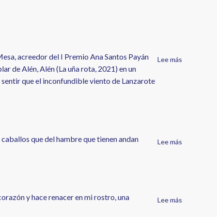
i Mesa, acreedor del I Premio Ana Santos Payán
Lee más
sobre
ar de Alén, Alén (La uña rota, 2021) en un
Soo
sentir que el inconfundible viento de Lanzarote
r caballos que del hambre que tienen andan
Lee más
sobre
Roces
de
arena
de
Tania
corazón y hace renacer en mi rostro, una
Lee más
sobre
Ramos
IV
Morales