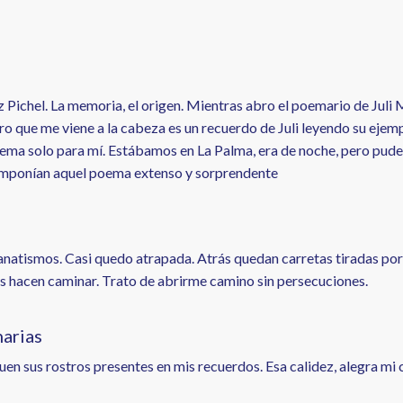
Luz Pichel. La memoria, el origen. Mientras abro el poemario de Jul
o que me viene a la cabeza es un recuerdo de Juli leyendo su ejempl
oema solo para mí. Estábamos en La Palma, era de noche, pero pude 
componían aquel poema extenso y sorprendente
anatismos. Casi quedo atrapada. Atrás quedan carretas tiradas po
los hacen caminar. Trato de abrirme camino sin persecuciones.
narias
uen sus rostros presentes en mis recuerdos. Esa calidez, alegra mi 