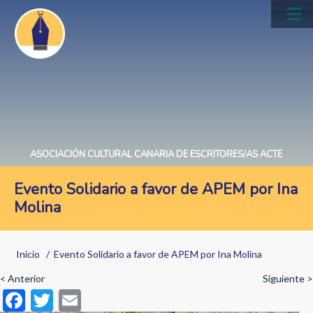
Pasar
al
Main
contenido
navig
principal
ASOCIACIÓN CULTURAL CANARIA DE ESCRITORES/AS ACTE
Evento Solidario a favor de APEM por Ina
Molina
Sobrescribir
Inicio
Evento Solidario a favor de APEM por Ina Molina
enlaces
< Anterior
Siguiente >
de
F
T
E