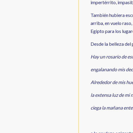
impertérrito, impasib
También hubiera escr
arriba, en vuelo raso
Egipto para los luga
Desde la belleza del
Hay un rosario de est
engalanando mis ded
Alrededor de mis hue
la extensa luz de mi
ciega la mañana ente