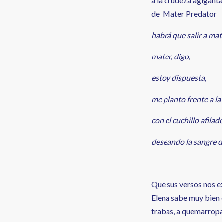
a la crudeza agiganta
de Mater Predator
habrá que salir a mat
mater, digo,
estoy dispuesta,
me planto frente a la
con el cuchillo afilad
deseando la sangre d
Que sus versos nos e
Elena sabe muy bien 
trabas, a quemarropa