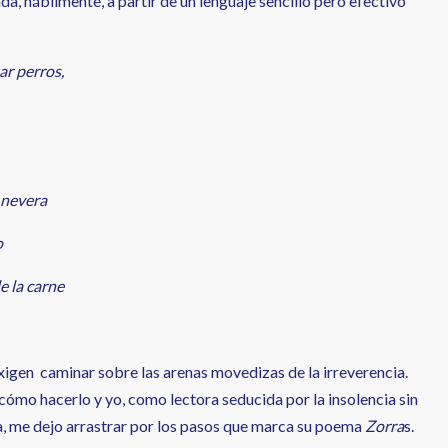
da, hábilmente, a partir de un lenguaje sencillo pero efectivo
ar perros,
 nevera
o
e la carne
xigen caminar sobre las arenas movedizas de la irreverencia.
cómo hacerlo y yo, como lectora seducida por la insolencia sin
, me dejo arrastrar por los pasos que marca su poema
Zorra
s.