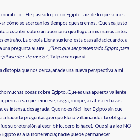
remonitorio. He paseado por un Egipto raíz de lo que somos
rvar cómo se acercan los tiempos que seremos. Que sea justo
te a escribir sobre un poemario que llegó a mis manos antes
es extraño. La propia Elena sugiere esta causalidad cuando, a
 una pregunta al aire: “
¿Tuvo que ser presentado Egipto para
cipitase de este modo?”.
Tal parece que sí.
a distopía que nos cerca, añade una nueva perspectiva a mi
cho muchas cosas sobre Egipto. Que es una apuesta valiente,
n; pero a esa que remueve, rasga, rompe; a ratos rechazas,
, es intensa, desagrada. Que no es fácil leer Egipto sin que
para hacerte preguntas, porque Elena Villamandos te obliga a
 fue su pretensión al escribirlo, pero lo hace). Que si a algo NO
de Egipto es a la indiferencia; nadie puede permanecer