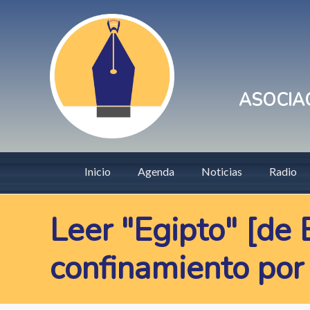
Pasar
User
al
account
contenido
principal
menu
ASOCIAC
Main
Inicio
Agenda
Noticias
Radio
navigation
Leer "Egipto" [de
confinamiento por