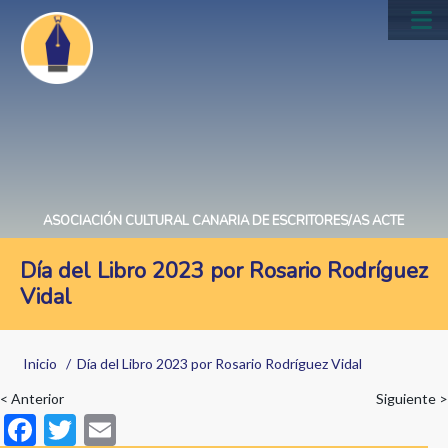
Pasar
al
Main
contenido
navig
principal
ASOCIACIÓN CULTURAL CANARIA DE ESCRITORES/AS ACTE
Día del Libro 2023 por Rosario Rodríguez
Vidal
Sobrescribir
Inicio
Día del Libro 2023 por Rosario Rodríguez Vidal
enlaces
< Anterior
Siguiente >
de
F
T
E