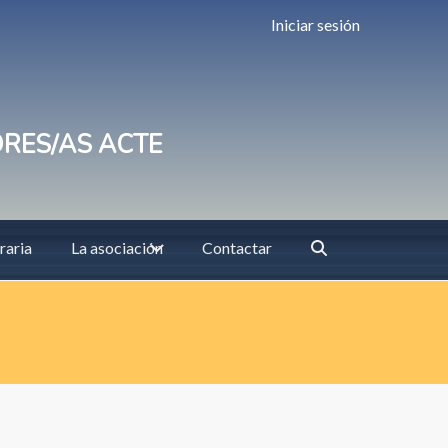
Iniciar sesión
ORES/AS ACTE
raria
La asociación
Contactar