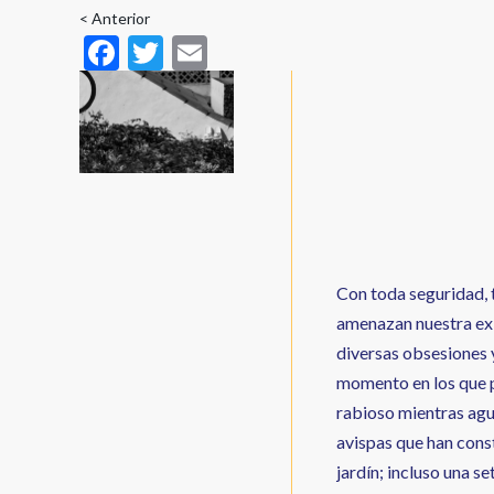
enlaces
< Anterior
F
T
E
de
ac
w
m
ayuda
e
itt
ai
a
b
er
l
la
o
navegación
o
k
Con toda seguridad, te
amenazan nuestra exis
diversas obsesiones y
momento en los que p
rabioso mientras agua
avispas que han cons
jardín; incluso una s