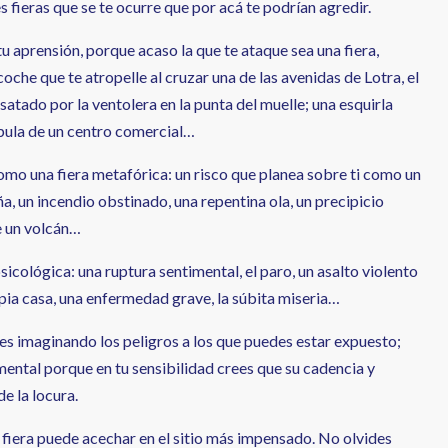
 fieras que se te ocurre que por acá te podrían agredir.
tu aprensión, porque acaso la que te ataque sea una fiera,
oche que te atropelle al cruzar una de las avenidas de Lotra, el
satado por la ventolera en la punta del muelle; una esquirla
pula de un centro comercial…
omo una fiera metafórica: un risco que planea sobre ti como un
ña, un incendio obstinado, una repentina ola, un precipicio
e un volcán…
psicológica: una ruptura sentimental, el paro, un asalto violento
ropia casa, una enfermedad grave, la súbita miseria…
ves imaginando los peligros a los que puedes estar expuesto;
mental porque en tu sensibilidad crees que su cadencia y
e la locura.
a fiera puede acechar en el sitio más impensado. No olvides