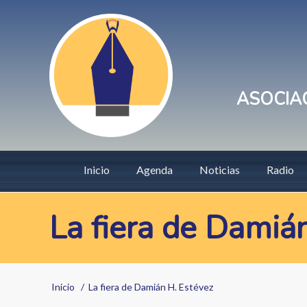
Pasar
User
al
account
contenido
principal
menu
ASOCIAC
Main
Inicio
Agenda
Noticias
Radio
navigation
La fiera de Damiá
Sobrescribir
Inicio
La fiera de Damián H. Estévez