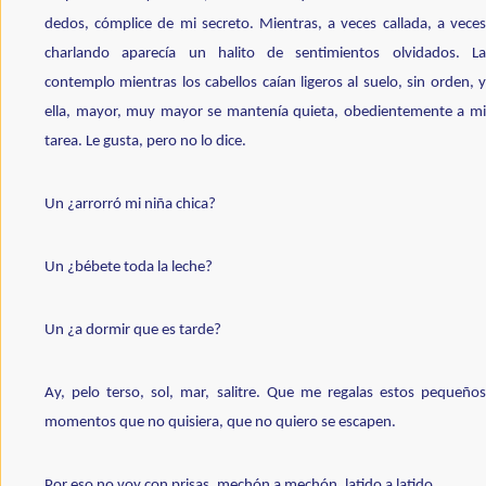
dedos, cómplice de mi secreto. Mientras, a veces callada, a veces 
charlando aparecía un halito de sentimientos olvidados. La 
contemplo mientras los cabellos caían ligeros al suelo, sin orden, y 
ella, mayor, muy mayor se mantenía quieta, obedientemente a mi 
tarea. Le gusta, pero no lo dice. 
Un ¿arrorró mi niña chica? 
Un ¿bébete toda la leche?
Un ¿a dormir que es tarde?
Ay, pelo terso, sol, mar, salitre. Que me regalas estos pequeños 
momentos que no quisiera, que no quiero se escapen. 
Por eso no voy con prisas, mechón a mechón, latido a latido.