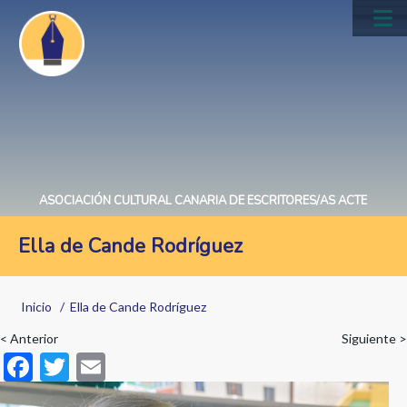
Pasar
al
Main
contenido
navig
principal
ASOCIACIÓN CULTURAL CANARIA DE ESCRITORES/AS ACTE
Ella de Cande Rodríguez
Sobrescribir
Inicio
Ella de Cande Rodríguez
enlaces
< Anterior
Siguiente >
de
F
T
E
ayuda
ac
w
m