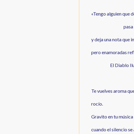
«Tengo alguien que d
pasa por m
y deja una nota que in
pero enamoradas refl
El Diablo Ilus
Te vuelves aroma qu
rocío.
Gravito en tu música
cuando el silencio s