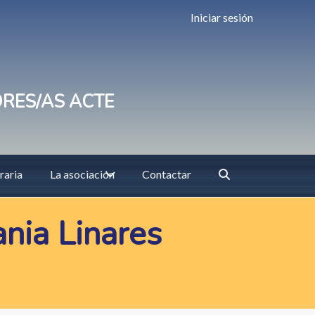
Iniciar sesión
ORES/AS ACTE
raria
La asociación
Contactar
nia Linares