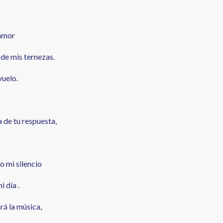
 amor
 de mis ternezas.
vuelo.
a de tu respuesta,
o mi silencio
i día .
rá la música,