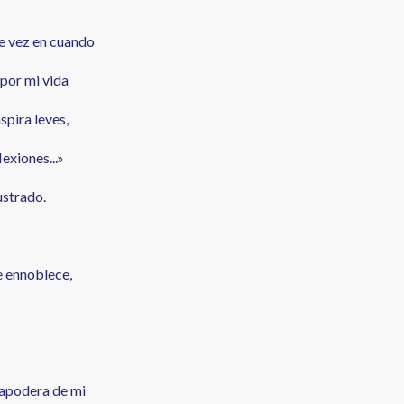
e vez en cuando
i vida
spira leves,
exiones...»
trado.
e ennoblece,
e apodera de mi