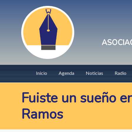
Pasar
User
al
account
contenido
principal
menu
ASOCIAC
Main
Inicio
Agenda
Noticias
Radio
navigation
Fuiste un sueño e
Ramos