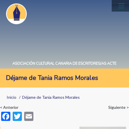
Pasar
al
Main
contenido
navig
principal
ASOCIACIÓN CULTURAL CANARIA DE ESCRITORES/AS ACTE
Déjame de Tania Ramos Morales
Sobrescribir
Inicio
Déjame de Tania Ramos Morales
enlaces
< Anterior
Siguiente >
de
F
T
E
ayuda
ac
w
m