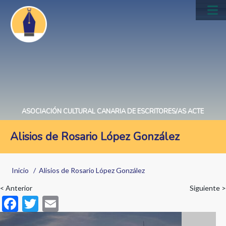
Pasar
al
Main
contenido
navig
principal
ASOCIACIÓN CULTURAL CANARIA DE ESCRITORES/AS ACTE
Alisios de Rosario López González
Sobrescribir
Inicio
Alisios de Rosario López González
enlaces
< Anterior
Siguiente >
de
F
T
E
ayuda
ac
w
m