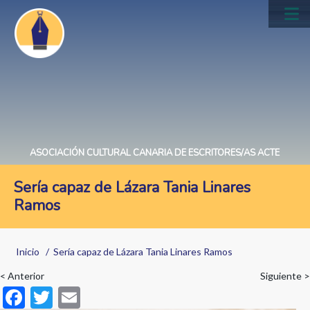
Pasar
al
Main
contenido
navig
principal
ASOCIACIÓN CULTURAL CANARIA DE ESCRITORES/AS ACTE
Sería capaz de Lázara Tania Linares
Ramos
Sobrescribir
Inicio
Sería capaz de Lázara Tania Linares Ramos
enlaces
< Anterior
Siguiente >
de
F
T
E