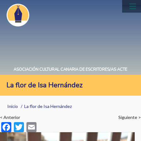
Pasar
al
Main
contenido
navig
principal
ASOCIACIÓN CULTURAL CANARIA DE ESCRITORES/AS ACTE
La flor de Isa Hernández
Sobrescribir
Inicio
La flor de Isa Hernández
enlaces
< Anterior
Siguiente >
de
F
T
E
ayuda
ac
w
m