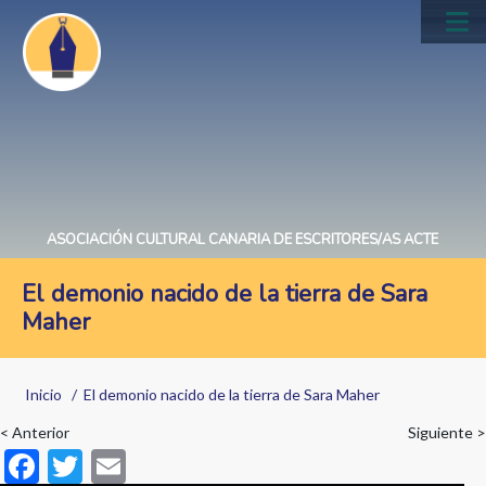
Pasar
al
Main
contenido
navig
principal
ASOCIACIÓN CULTURAL CANARIA DE ESCRITORES/AS ACTE
El demonio nacido de la tierra de Sara
Maher
Sobrescribir
Inicio
El demonio nacido de la tierra de Sara Maher
enlaces
< Anterior
Siguiente >
de
F
T
E