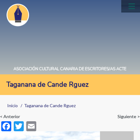
Pasar
al
Main
contenido
navig
principal
ASOCIACIÓN CULTURAL CANARIA DE ESCRITORES/AS ACTE
Taganana de Cande Rguez
Sobrescribir
Inicio
Taganana de Cande Rguez
enlaces
< Anterior
Siguiente >
de
F
T
E
ayuda
ac
w
m