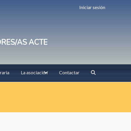
Iniciar sesión
ORES/AS ACTE
raria
La asociación
Contactar