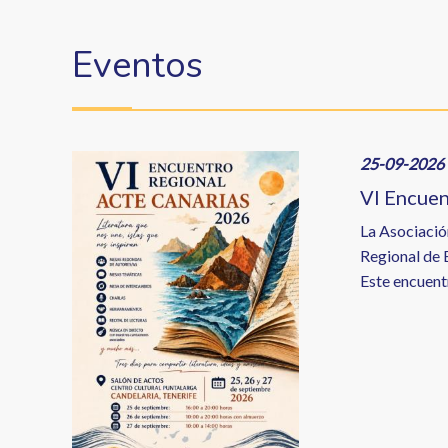
enlaces
de
Eventos
ayuda
a
la
Image
25-09-2026 
navegación
VI Encue
La Asociació
Regional de E
Este encuentr