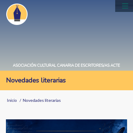
Pasar
al
Main
contenido
navig
principal
ASOCIACIÓN CULTURAL CANARIA DE ESCRITORES/AS ACTE
Novedades literarias
Sobrescribir
Inicio
Novedades literarias
enlaces
de
ayuda