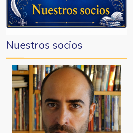
a
la
navegación
Nuestros socios