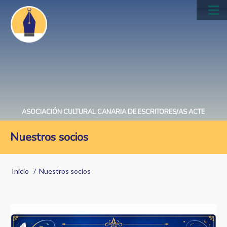
Pasar
al
Main
contenido
navig
principal
ASOCIACIÓN CULTURAL CANARIA DE ESCRITORES/AS ACTE
Nuestros socios
Sobrescribir
Inicio
Nuestros socios
enlaces
de
ayuda