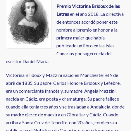
a
Premio Victorina Bridoux de las
la
Letras
en el año 2018. La directiva
navegación
de entonces acordó poner este
nombre al premio en honor a la
primera mujer que había
publicado un libro en las Islas
Canarias por sugerencia del
escritor Daniel María.
Victorina Bridoux y Mazzini nació en Manchester el 9 de
abril de 1835. Su padre, Carlos Honoré Bridoux y Lefebre,
era un comerciante francés y, su madre, Ángela Mazzini,
nacida en Cádiz, era poeta y dramaturga. Su padre fallece
cuando ella tenía tres años y se trasladan a Andalucía, donde
su madre ejerce de maestra en Gibraltar y Cádiz. Cuando
arriba a Santa Cruz de Tenerife, con 20 años, comienza a
publicar en el Noticiero de Canarias y, posteriormente, en