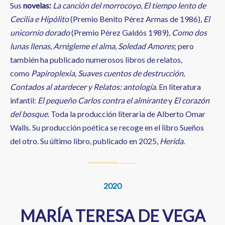
Sus
novelas:
La canción del morrocoyo
,
El tiempo lento de
Cecilia e Hipólito
(Premio Benito Pérez Armas de 1986),
El
unicornio dorado
(Premio Pérez Galdós 1989),
Como dos
lunas llenas
,
Arrégleme el alma
,
Soledad Amores
; pero
también ha publicado numerosos libros de relatos,
como
Papiroplexia
,
Suaves cuentos de destrucción,
Contados al atardecer y Relatos: antología
. En literatura
infantil:
El pequeño Carlos contra el almirante
y
El corazón
del bosque
. Toda la producción literaria de Alberto Omar
Walls. Su producción poética se recoge en el libro Sueños
del otro. Su último libro, publicado en 2025,
Herida.
2020
MARÍA TERESA DE VEGA