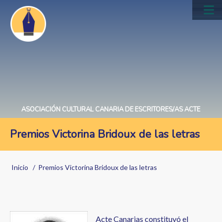
Pasar
al
Main
contenido
navig
principal
ASOCIACIÓN CULTURAL CANARIA DE ESCRITORES/AS ACTE
Premios Victorina Bridoux de las letras
Sobrescribir
Inicio
Premios Victorina Bridoux de las letras
enlaces
de
ayuda
Acte Canarias constituyó el