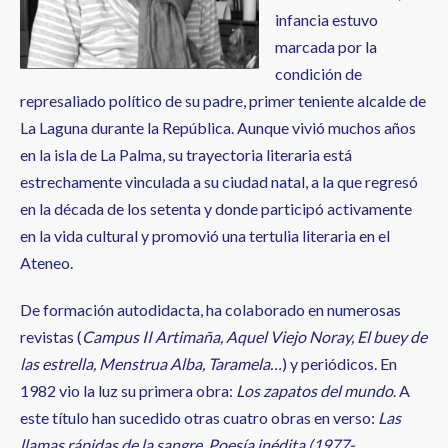
infancia estuvo
marcada por la
condición de
represaliado político de su padre, primer teniente alcalde de
La Laguna durante la República. Aunque vivió muchos años
en la isla de La Palma, su trayectoria literaria está
estrechamente vinculada a su ciudad natal, a la que regresó
en la década de los setenta y donde participó activamente
en la vida cultural y promovió una tertulia literaria en el
Ateneo.
De formación autodidacta, ha colaborado en numerosas
revistas (
Campus II Artimaña, Aquel Viejo Noray, El buey de
las estrella, Menstrua Alba, Taramela…
) y periódicos. En
1982 vio la luz su primera obra:
Los zapatos del mundo
. A
este título han sucedido otras cuatro obras en verso:
Las
llamas rápidas de la sangre
,
Poesía inédita (1977-