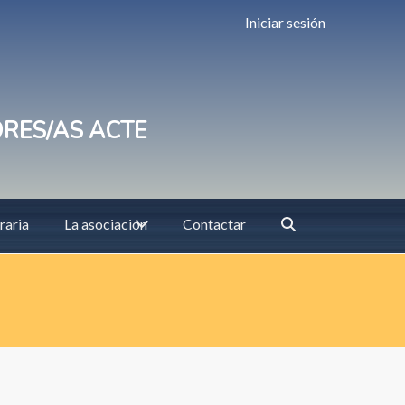
Iniciar sesión
ORES/AS ACTE
raria
La asociación
Contactar