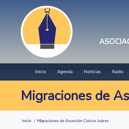
Pasar
User
al
account
contenido
principal
menu
ASOCIAC
Main
Inicio
Agenda
Noticias
Radio
navigation
Migraciones de As
Sobrescribir
Inicio
Migraciones de Asunción Cívicos Juárez