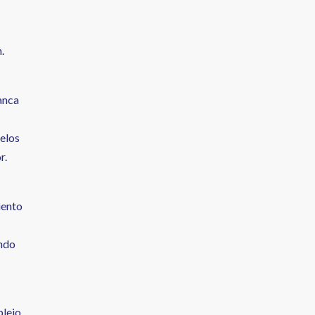
.
anca
ielos
r.
iento
ando
plejo