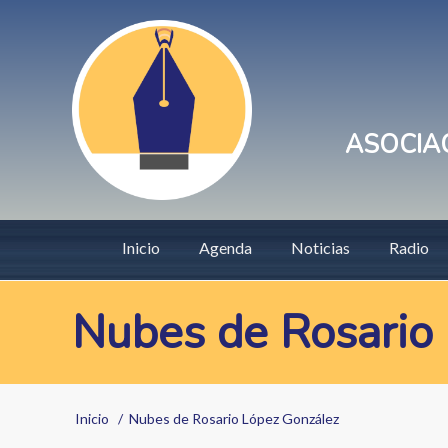
Pasar
User
al
account
contenido
principal
menu
ASOCIAC
Main
Inicio
Agenda
Noticias
Radio
navigation
Nubes de Rosario
Sobrescribir
Inicio
Nubes de Rosario López González