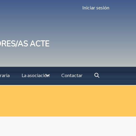
Iniciar sesión
ORES/AS ACTE
raria
La asociación
Contactar