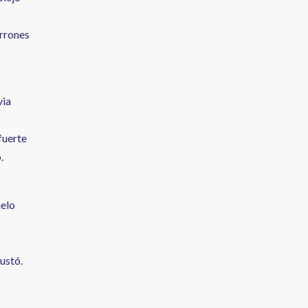
arrones
via
fuerte
.
ielo
ustó.