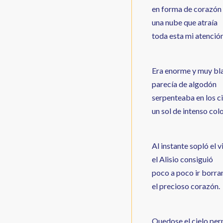
en forma de corazón
una nube que atraía
toda esta mi atención
Era enorme y muy bl
parecía de algodón
serpenteaba en los c
un sol de intenso colo
Al instante sopló el v
el Alisio consiguió
poco a poco ir borr
el precioso corazón.
Quedose el cielo per