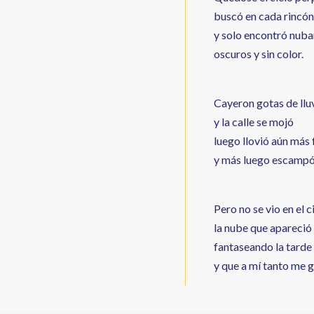
buscó en cada rincón
y solo encontró nub
oscuros y sin color.
Cayeron gotas de llu
y la calle se mojó
luego llovió aún más 
y más luego escampó
Pero no se vio en el c
la nube que apareció
fantaseando la tarde
y que a mí tanto me g