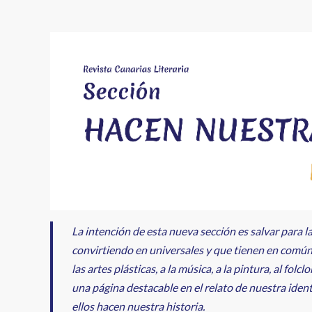
enlaces
de
ayuda
a
la
navegación
La intención de esta nueva sección es salvar para l
convirtiendo en universales y que tienen en común h
las artes plásticas, a la música, a la pintura, al folc
una página destacable en el relato de nuestra iden
ellos hacen nuestra historia.