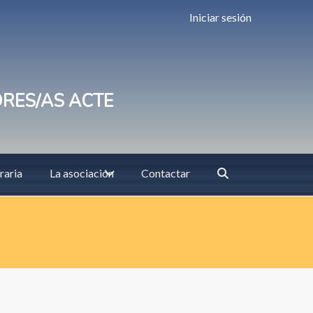
Iniciar sesión
ORES/AS ACTE
raria
La asociación
Contactar