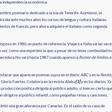
rta independencia económica.
tiembre
, poemario dedicado a la isla de Tenerife. Asimismo, se
irá durante muchos años los cursos de lengua y cultura italianas.
entos de francés, pero ahora adquiere el italiano como segunda
su esposo en 1980, un punto de referencia. Viajará a Italia varias vece
sta vez, como una experiencia que, a pesar de no tener continuidad m
riquecedora.No será hasta 1987 cuando aparezca
Rumor de límites
, e
 destacar que aparecen poemas suyos en el diario
ABC
y en la
Revist
Gloria Fuertes. Colabora en la revista
Alaluz
[1]
y en los diarios
Ya
 producción poética dirigida al público adulto, si bien es cierto qu
n dirigirse al público infantil, como pequeñas rimas y canciones.
sintió una gran añoranza por Canarias. En el salón de su casa de