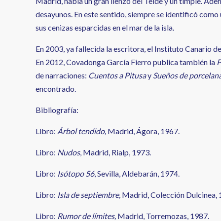
Madrid, había un gran lienzo del Teide y un timple. Ad
desayunos. En este sentido, siempre se identificó como u
sus cenizas esparcidas en el mar de la isla.
En 2003, ya fallecida la escritora, el Instituto Canario d
En 2012, Covadonga García Fierro publica también la
P
de narraciones:
Cuentos a Pitusa
y
Sueños de porcelan
encontrado.
Bibliografía:
Libro:
Árbol tendido,
Madrid, Ágora, 1967.
Libro:
Nudos
, Madrid, Rialp, 1973.
Libro:
Isótopo 56
, Sevilla, Aldebarán, 1974.
Libro:
Isla de septiembre,
Madrid, Colección Dulcinea, 
Libro:
Rumor de límites,
Madrid, Torremozas, 1987.