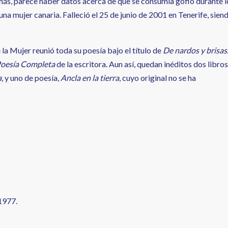
emás, parece haber datos acerca de que se consumía gofio durante l
na mujer canaria. Falleció el 25 de junio de 2001 en Tenerife, sien
e la Mujer reunió toda su poesía bajo el título de
De nardos y brisas
oesía Completa
de la escritora. Aun así, quedan inéditos dos libros
a
, y uno de poesía,
Ancla en la tierra
, cuyo original no se ha
1977.