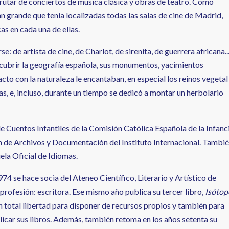
sfrutar de conciertos de música clásica y obras de teatro. Como
an grande que tenía localizadas todas las salas de cine de Madrid,
s en cada una de ellas.
: de artista de cine, de Charlot, de sirenita, de guerrera africana..
scubrir la geografía española, sus monumentos, yacimientos
cto con la naturaleza le encantaban, en especial los reinos vegetal
as, e, incluso, durante un tiempo se dedicó a montar un herbolario
 Cuentos Infantiles de la Comisión Católica Española de la Infanci
n de Archivos y Documentación del Instituto Internacional. Tambi
ela Oficial de Idiomas.
974 se hace socia del Ateneo Científico, Literario y Artístico de
 profesión: escritora. Ese mismo año publica su tercer libro,
Isótop
on total libertad para disponer de recursos propios y también para
licar sus libros. Además, también retoma en los años setenta su