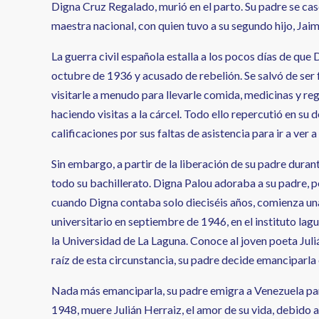
Digna Cruz Regalado, murió en el parto. Su padre se c
maestra nacional, con quien tuvo a su segundo hijo, Jaim
La guerra civil española estalla a los pocos días de que
octubre de 1936 y acusado de rebelión. Se salvó de ser f
visitarle a menudo para llevarle comida, medicinas y reg
haciendo visitas a la cárcel. Todo ello repercutió en 
calificaciones por sus faltas de asistencia para ir a ver a
Sin embargo, a partir de la liberación de su padre dura
todo su bachillerato. Digna Palou adoraba a su padre, p
cuando Digna contaba solo dieciséis años, comienza una 
universitario en septiembre de 1946, en el instituto lag
la Universidad de La Laguna. Conoce al joven poeta Jul
raíz de esta circunstancia, su padre decide emanciparl
Nada más emanciparla, su padre emigra a Venezuela para
1948, muere Julián Herraiz, el amor de su vida, debido 