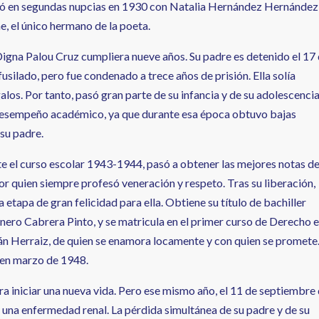
asó en segundas nupcias en 1930 con Natalia Hernández Hernández
e, el único hermano de la poeta.
 Digna Palou Cruz cumpliera nueve años. Su padre es detenido el 17
usilado, pero fue condenado a trece años de prisión. Ella solía
alos. Por tanto, pasó gran parte de su infancia y de su adolescenci
su desempeño académico, ya que durante esa época obtuvo bajas
 su padre.
nte el curso escolar 1943-1944, pasó a obtener las mejores notas d
or quien siempre profesó veneración y respeto. Tras su liberación,
etapa de gran felicidad para ella. Obtiene su título de bachiller
unero Cabrera Pinto, y se matricula en el primer curso de Derecho 
ián Herraiz, de quien se enamora locamente y con quien se promete
a en marzo de 1948.
 iniciar una nueva vida. Pero ese mismo año, el 11 de septiembre
a una enfermedad renal. La pérdida simultánea de su padre y de su