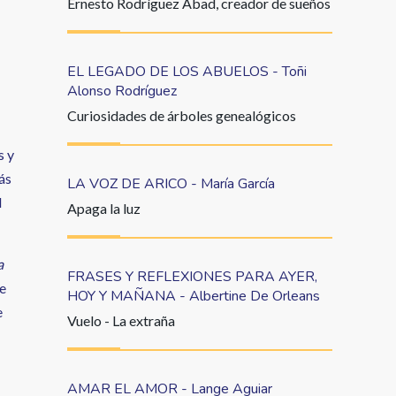
Ernesto Rodríguez Abad, creador de sueños
EL LEGADO DE LOS ABUELOS - Toñi
Alonso Rodríguez
Curiosidades de árboles genealógicos
s y
ás
LA VOZ DE ARICO - María García
l
Apaga la luz
a
FRASES Y REFLEXIONES PARA AYER,
e
HOY Y MAÑANA - Albertine De Orleans
e
Vuelo - La extraña
AMAR EL AMOR - Lange Aguiar