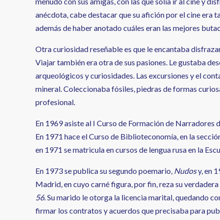
menudo con sus amigas, con las que solía ir al cine y di
anécdota, cabe destacar que su afición por el cine era t
además de haber anotado cuáles eran las mejores butaca
Otra curiosidad reseñable es que le encantaba disfrazarse
Viajar también era otra de sus pasiones. Le gustaba de
arqueológicos y curiosidades. Las excursiones y el conta
mineral. Coleccionaba fósiles, piedras de formas curios
profesional.
En 1969 asiste al I Curso de Formación de Narradores de
En 1971 hace el Curso de Biblioteconomía, en la secció
en 1971 se matricula en cursos de lengua rusa en la Escu
En 1973 se publica su segundo poemario,
Nudos
y, en 1
Madrid, en cuyo carné figura, por fin, reza su verdadera
56
. Su marido le otorga la licencia marital, quedando c
firmar los contratos y acuerdos que precisaba para pub