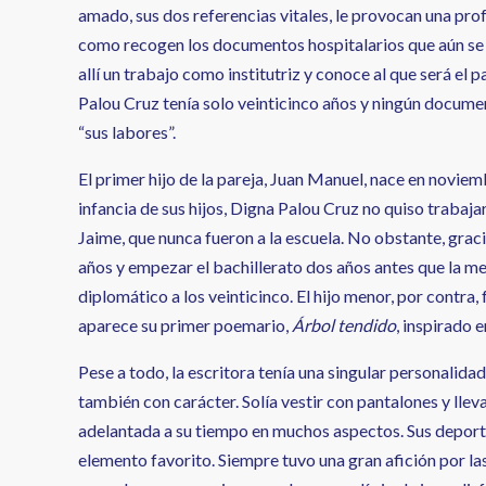
amado, sus dos referencias vitales, le provocan una profu
como recogen los documentos hospitalarios que aún se c
allí un trabajo como institutriz y conoce al que será el 
Palou Cruz tenía solo veinticinco años y ningún documen
“sus labores”.
El primer hijo de la pareja, Juan Manuel, nace en novie
infancia de sus hijos, Digna Palou Cruz no quiso trabaja
Jaime, que nunca fueron a la escuela. No obstante, grac
años y empezar el bachillerato dos años antes que la medi
diplomático a los veinticinco. El hijo menor, por contra,
aparece su primer poemario,
Árbol tendido
, inspirado 
Pese a todo, la escritora tenía una singular personalidad
también con carácter. Solía vestir con pantalones y llev
adelantada a su tiempo en muchos aspectos. Sus deportes 
elemento favorito. Siempre tuvo una gran afición por las c