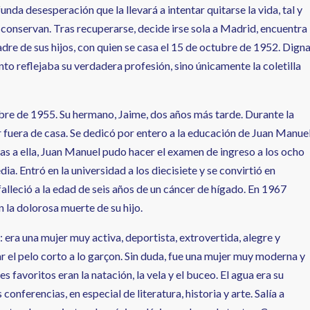
nda desesperación que la llevará a intentar quitarse la vida, tal y
onservan. Tras recuperarse, decide irse sola a Madrid, encuentra
padre de sus hijos, con quien se casa el 15 de octubre de 1952. Dign
to reflejaba su verdadera profesión, sino únicamente la coletilla
mbre de 1955. Su hermano, Jaime, dos años más tarde. Durante la
r fuera de casa. Se dedicó por entero a la educación de Juan Manuel
ias a ella, Juan Manuel pudo hacer el examen de ingreso a los ocho
a. Entró en la universidad a los diecisiete y se convirtió en
 falleció a la edad de seis años de un cáncer de hígado. En 1967
en la dolorosa muerte de su hijo.
: era una mujer muy activa, deportista, extrovertida, alegre y
ar el pelo corto a lo garçon. Sin duda, fue una mujer muy moderna y
favoritos eran la natación, la vela y el buceo. El agua era su
onferencias, en especial de literatura, historia y arte. Salía a