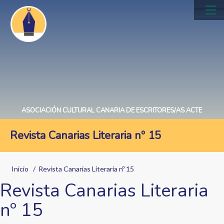
Pasar
al
Main
contenido
navig
principal
ASOCIACIÓN CULTURAL CANARIA DE ESCRITORES/AS ACTE
Revista Canarias Literaria nº 15
Sobrescribir
Inicio
Revista Canarias Literaria nº 15
enlaces
Revista Canarias Literaria
de
nº 15
ayuda