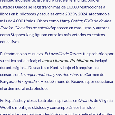
Estados Unidos se registraron más de 10.000 restricciones a
libros en bibliotecas y escuelas entre 2023 y 2024, afectando a
más de 4.000 títulos. Obras como
Harry Potter
,
El diario de Ana
Frank
o
Cien años de soledad
aparecen en esas listas, y autores
como Stephen King figuran entre los más vetados en centros
educativos.
El fenómeno no es nuevo.
El Lazarillo de Tormes
fue prohibido por
su crítica anticlerical; el
Index Librorum Prohibitorum
incluyó
durante siglos a Descartes o Kant; y bajo el franquismo se
censuraron
La mujer moderna y sus derechos
, de Carmen de
Burgos, o
El segundo sexo
, de Simone de Beauvoir, por cuestionar
el orden moral establecido.
En España, hoy, obras teatrales inspiradas en
Orlando
de Virginia
Woolf o montajes clásicos y contemporáneos han sido
cancelados por motivos ideológicos, e incluso películas infantiles