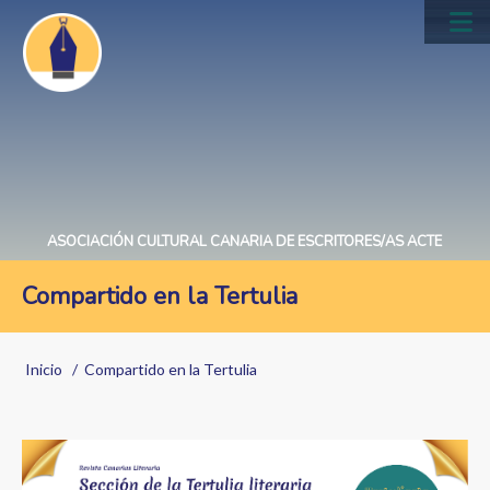
Pasar
al
Main
contenido
navig
principal
ASOCIACIÓN CULTURAL CANARIA DE ESCRITORES/AS ACTE
Compartido en la Tertulia
Sobrescribir
Inicio
Compartido en la Tertulia
enlaces
de
ayuda