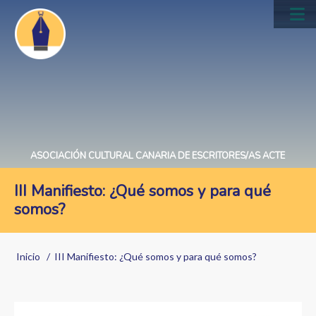
Pasar
al
Main
contenido
navig
principal
ASOCIACIÓN CULTURAL CANARIA DE ESCRITORES/AS ACTE
III Manifiesto: ¿Qué somos y para qué
somos?
Sobrescribir
Inicio
III Manifiesto: ¿Qué somos y para qué somos?
enlaces
de