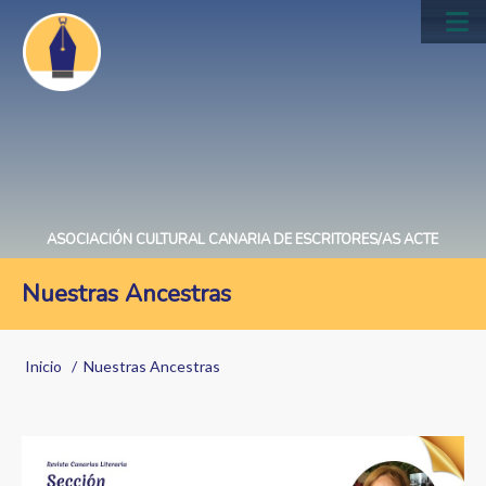
Pasar
al
Main
contenido
navig
principal
ASOCIACIÓN CULTURAL CANARIA DE ESCRITORES/AS ACTE
Nuestras Ancestras
Sobrescribir
Inicio
Nuestras Ancestras
enlaces
de
ayuda