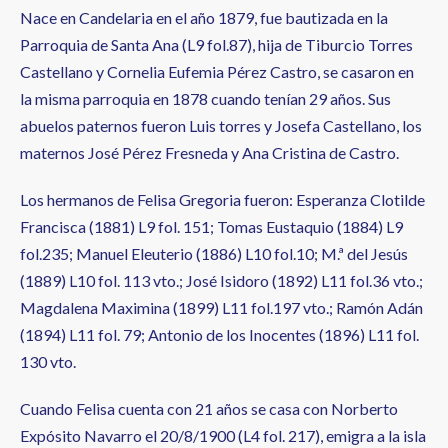
Nace en Candelaria en el año 1879, fue bautizada en la
Parroquia de Santa Ana (L9 fol.87), hija de Tiburcio Torres
Castellano y Cornelia Eufemia Pérez Castro, se casaron en
la misma parroquia en 1878 cuando tenían 29 años. Sus
abuelos paternos fueron Luis torres y Josefa Castellano, los
maternos José Pérez Fresneda y Ana Cristina de Castro.
Los hermanos de Felisa Gregoria fueron: Esperanza Clotilde
Francisca (1881) L9 fol. 151; Tomas Eustaquio (1884) L9
fol.235; Manuel Eleuterio (1886) L10 fol.10; M.ª del Jesús
(1889) L10 fol. 113 vto.; José Isidoro (1892) L11 fol.36 vto.;
Magdalena Maximina (1899) L11 fol.197 vto.; Ramón Adán
(1894) L11 fol. 79; Antonio de los Inocentes (1896) L11 fol.
130 vto.
Cuando Felisa cuenta con 21 años se casa con Norberto
Expósito Navarro el 20/8/1900 (L4 fol. 217), emigra a la isla